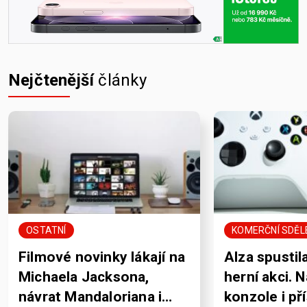
Nejčtenější
články
OSTATNÍ
KOMERČNÍ SDĚL
Filmové novinky lákají na
Alza spustil
Michaela Jacksona,
herní akci. 
návrat Mandaloriana i
konzole i př