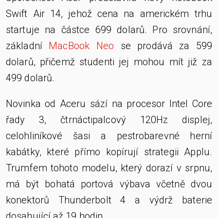
Swift Air 14, jehož cena na americkém trhu
startuje na částce 699 dolarů. Pro srovnání,
základní
MacBook Neo
se prodává za 599
dolarů, přičemž studenti jej mohou mít již za
499 dolarů.
Novinka od Aceru sází na procesor Intel Core
řady 3, čtrnáctipalcový 120Hz displej,
celohliníkové šasi a pestrobarevné herní
kabátky, které přímo kopírují strategii Applu.
Trumfem tohoto modelu, který dorazí v srpnu,
má být bohatá portová výbava včetně dvou
konektorů Thunderbolt 4 a výdrž baterie
dosahující až 19 hodin.