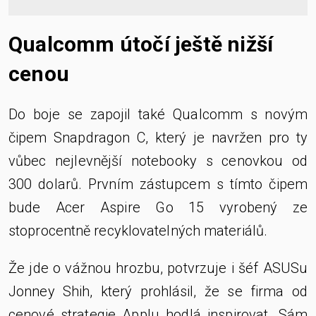
Qualcomm útočí ještě nižší
cenou
Do boje se zapojil také Qualcomm s novým
čipem Snapdragon C, který je navržen pro ty
vůbec nejlevnější notebooky s cenovkou od
300 dolarů. Prvním zástupcem s tímto čipem
bude Acer Aspire Go 15 vyrobený ze
stoprocentně recyklovatelných materiálů.
Že jde o vážnou hrozbu, potvrzuje i šéf ASUSu
Jonney Shih, který prohlásil, že se firma od
cenové strategie Applu hodlá inspirovat. Sám