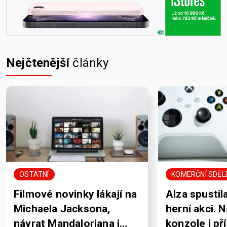
Nejčtenější
články
OSTATNÍ
KOMERČNÍ SDĚL
Filmové novinky lákají na
Alza spustil
Michaela Jacksona,
herní akci. 
návrat Mandaloriana i
konzole i př