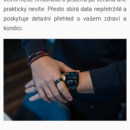
prakticky nevíte. Přesto sbírá data nepřetržitě a
poskytuje detailní přehled o vašem zdraví a
kondici.