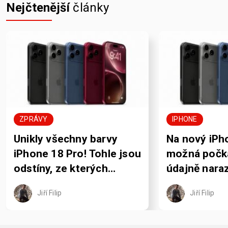
Nejčtenější
články
ZPRÁVY
IPHONE
Unikly všechny barvy
Na nový iPh
iPhone 18 Pro! Tohle jsou
možná počká
odstíny, ze kterých
údajně naraz
budete vybírat
problém
Jiří Filip
Jiří Filip