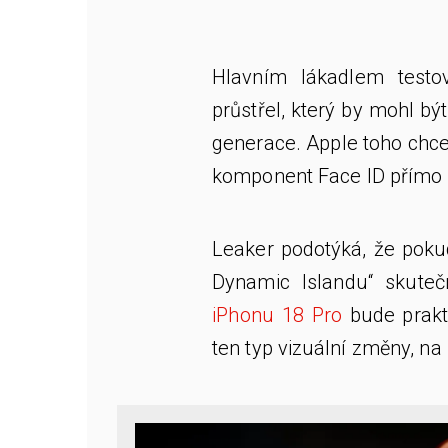
Hlavním lákadlem testo
průstřel, který by mohl b
generace. Apple toho chc
komponent Face ID přímo 
Leaker podotýká, že pokud
Dynamic Islandu“ skuteč
iPhonu 18 Pro
bude prakti
ten typ vizuální změny, na 