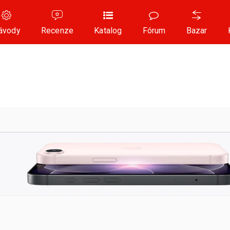
ávody
Recenze
Katalog
Fórum
Bazar