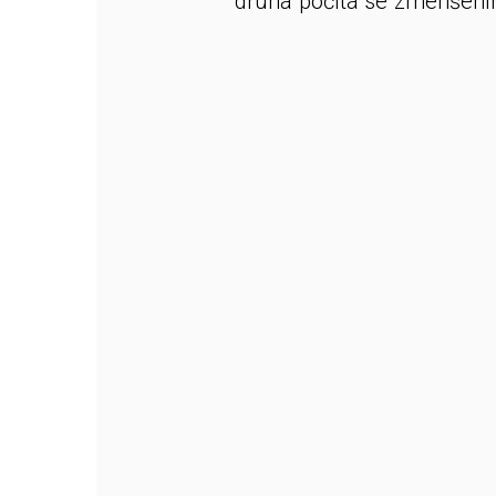
druhá počítá se zmenšení