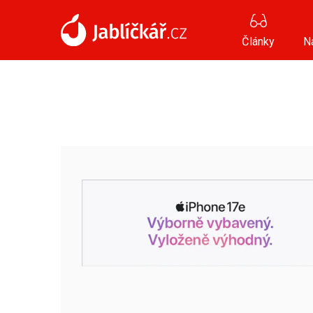
Články
N