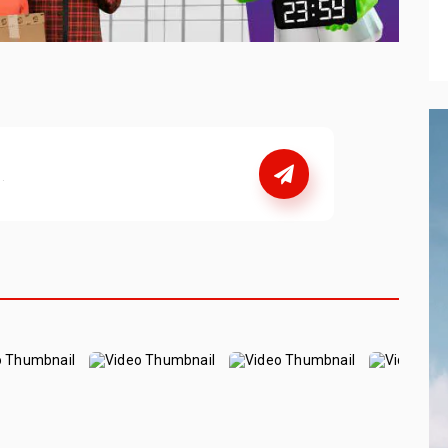
nebo
se přihlašte