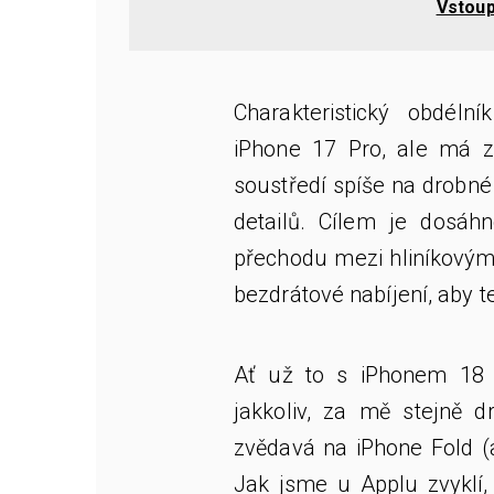
Vstoup
Charakteristický obdélní
iPhone 17 Pro, ale má z
soustředí spíše na drobné
detailů. Cílem je dosáhn
přechodu mezi hliníkový
bezdrátové nabíjení, aby t
Ať už to s iPhonem 18 
jakkoliv, za mě stejně d
zvědavá na iPhone Fold (ač
Jak jsme u Applu zvyklí,