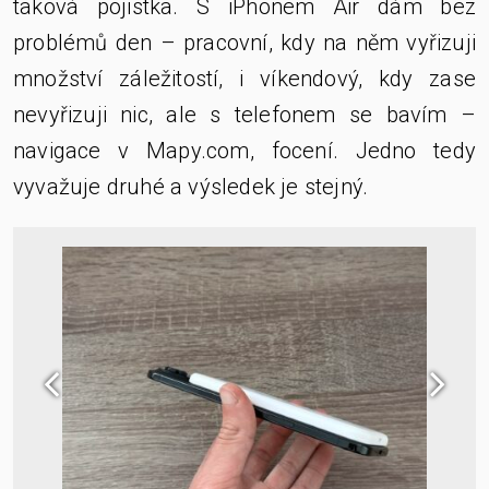
taková pojistka. S iPhonem Air dám bez
problémů den – pracovní, kdy na něm vyřizuji
množství záležitostí, i víkendový, kdy zase
nevyřizuji nic, ale s telefonem se bavím –
navigace v Mapy.com, focení. Jedno tedy
vyvažuje druhé a výsledek je stejný.