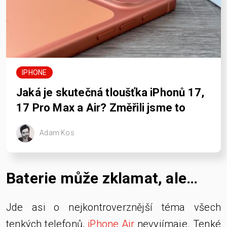
IPHONE
Jaká je skutečná tloušťka iPhonů 17,
17 Pro Max a Air? Změřili jsme to
Adam Kos
Baterie může zklamat, ale…
Jde asi o nejkontroverznější téma všech
tenkých telefonů,
iPhone Air
nevyjímaje. Tenké