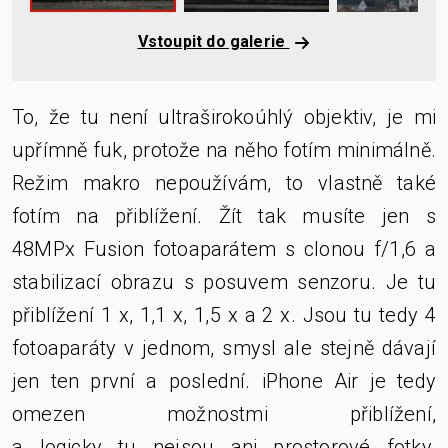
Vstoupit do galerie
To, že tu není ultraširokoúhlý objektiv, je mi
upřímně fuk, protože na něho fotím minimálně.
Režim makro nepoužívám, to vlastně také
fotím na přiblížení. Žít tak musíte jen s
48MPx Fusion fotoaparátem s clonou f/1,6 a
stabilizací obrazu s posuvem senzoru. Je tu
přiblížení 1 x, 1,1 x, 1,5 x a 2 x. Jsou tu tedy 4
fotoaparáty v jednom, smysl ale stejně dávají
jen ten první a poslední. iPhone Air je tedy
omezen možnostmi přiblížení,
a logicky tu nejsou ani prostorové fotky.