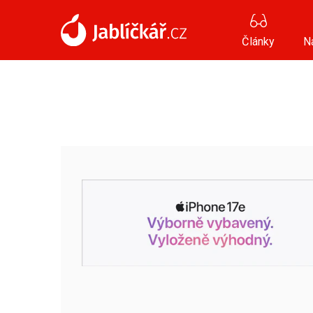
Články
N