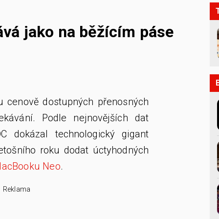
vá jako na běžícím páse
u cenově dostupných přenosných
kávání. Podle nejnovějších dat
DC dokázal technologický gigant
etošního roku dodat úctyhodných
acBooku Neo
.
Reklama