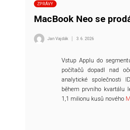
ZPRÁVY
MacBook Neo se prodá
Jan Vajdák
3. 6. 2026
Vstup Applu do segment
počítačů dopadl nad oče
analytické společnosti I
během prvního kvartálu l
1,1 milionu kusů nového
M