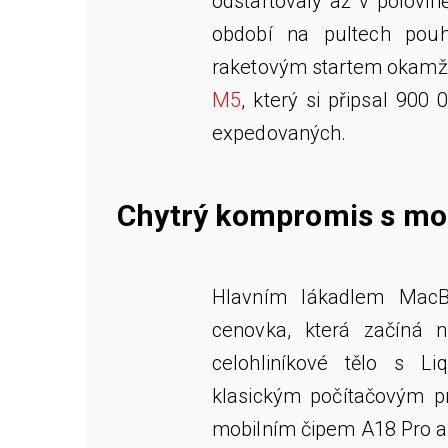
odstartovaly až v polovi
období na pultech pouh
raketovým startem okamžit
M5
, který si připsal 90
expedovaných.
Chytrý kompromis s mo
Hlavním lákadlem Mac
cenovka, která začíná n
celohliníkové tělo s Li
klasickým počítačovým p
mobilním čipem A18 Pro a