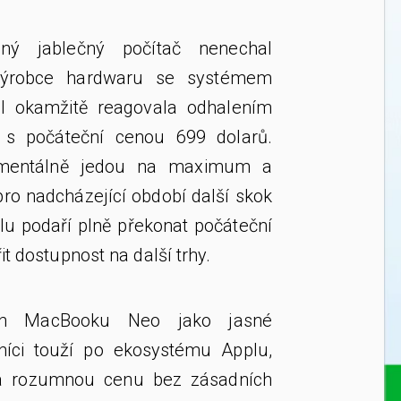
ný jablečný počítač nenechal
 výrobce hardwaru se systémem
l okamžitě reagovala odhalením
s počáteční cenou 699 dolarů.
omentálně jedou na maximum a
ro nadcházející období další skok
plu podaří plně překonat počáteční
it dostupnost na další trhy.
h MacBooku Neo jako jasné
níci touží po ekosystému Applu,
za rozumnou cenu bez zásadních