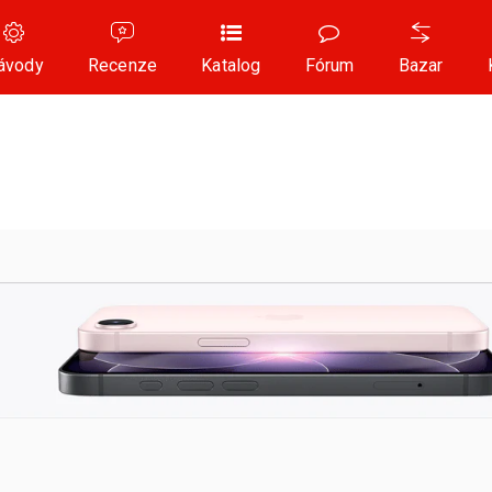
ávody
Recenze
Katalog
Fórum
Bazar