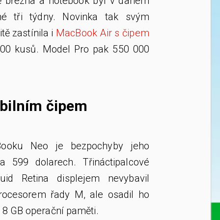
ně března a notebook byl v daném
é tři týdny. Novinka tak svým
ě zastínila i
MacBook Air s čipem
0 000 kusů. Model Pro pak 550 000
bilním čipem
Booku Neo je bezpochyby jeho
a 599 dolarech. Třináctipalcové
quid Retina displejem nevybavil
rocesorem řady M, ale osadil ho
 8 GB operační paměti.