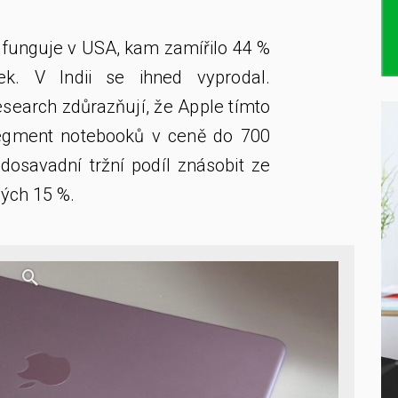
funguje v USA, kam zamířilo 44 %
ek. V Indii se ihned vyprodal.
esearch zdůrazňují, že Apple tímto
egment notebooků v ceně do 700
dosavadní tržní podíl znásobit ze
ých 15 %.