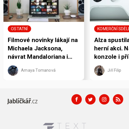
OSTATNÍ
KOMERČNÍ SDĚL
Filmové novinky lákají na
Alza spustil
Michaela Jacksona,
herní akci. 
návrat Mandaloriana i
konzole i př
pořádně krvavou Jane
rozdává sle
Amaya Tomanová
Jiří Filip
Austenovou