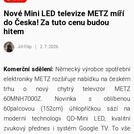
Nové Mini LED televize METZ míří
do Česka! Za tuto cenu budou
hitem
Jiří Filip
2. 7. 2026
Komerční sdělení:
Německý výrobce spotřební
elektroniky METZ rozšiřuje nabídku na českém
trhu o nový chytrý televizor METZ
60MNH7000Z. Novinka s oblíbenou
60palcovou (152cm) úhlopříčkou sází na
moderní technologii QD-Mini LED, kvalitní
zvukový přednes i systém Google TV. To vše