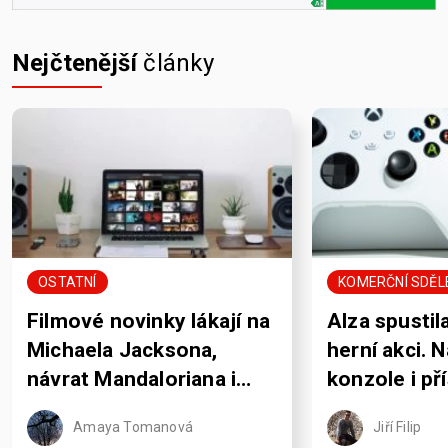
Nejčtenější
články
OSTATNÍ
KOMERČNÍ SDĚL
Filmové novinky lákají na
Alza spustil
Michaela Jacksona,
herní akci. 
návrat Mandaloriana i
konzole i př
pořádně krvavou Jane
rozdává sle
Amaya Tomanová
Jiří Filip
Austenovou