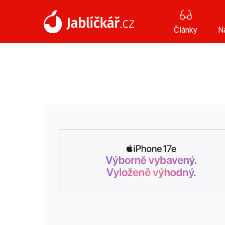
Články
N