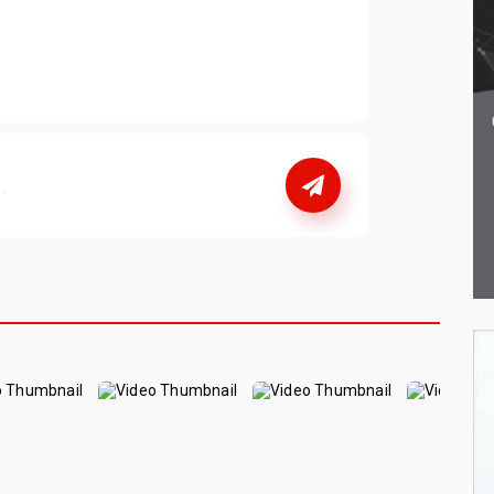
nebo
se přihlašte