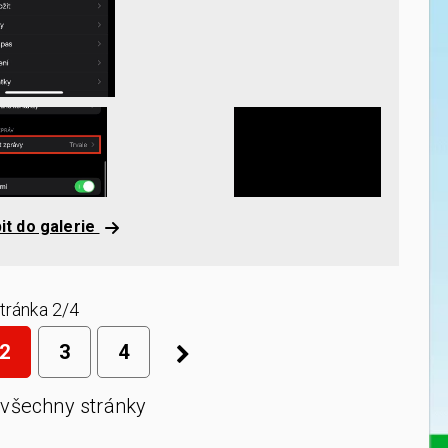
it do galerie
tránka 2/4
2
3
4
 všechny stránky