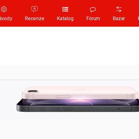
ávody
Recenze
Katalog
Fórum
Bazar