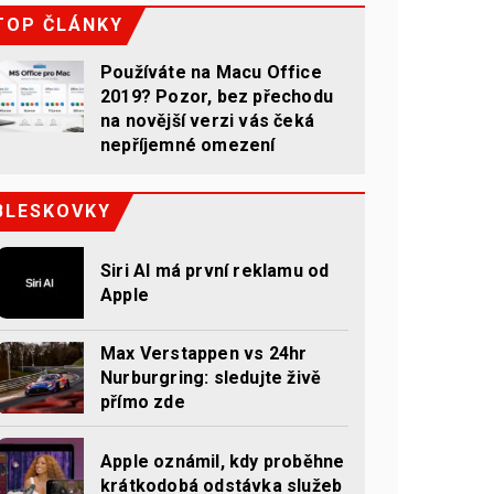
TOP ČLÁNKY
Používáte na Macu Office
2019? Pozor, bez přechodu
na novější verzi vás čeká
nepříjemné omezení
BLESKOVKY
Siri AI má první reklamu od
Apple
Max Verstappen vs 24hr
Nurburgring: sledujte živě
přímo zde
Apple oznámil, kdy proběhne
krátkodobá odstávka služeb