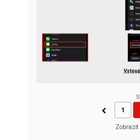
Vstoup
S
1
Zobrazit