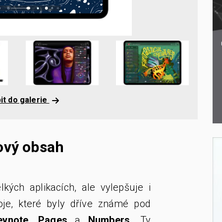
it do galerie
ový obsah
lkých aplikacích, ale vylepšuje i
oje, které byly dříve známé pod
eynote
,
Pages
a
Numbers
. Ty