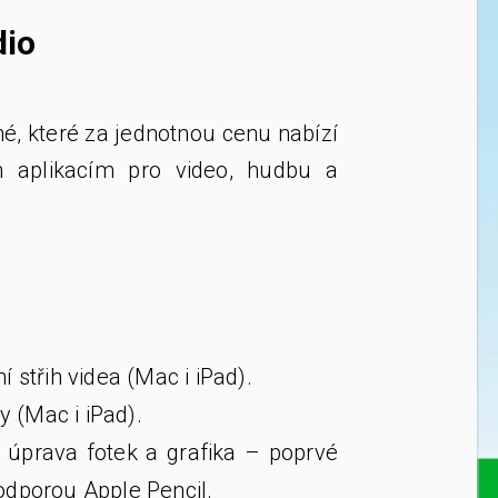
dio
é, které za jednotnou cenu nabízí
m aplikacím pro video, hudbu a
ní střih videa (Mac i iPad).
y (Mac i iPad).
á úprava fotek a grafika – poprvé
podporou Apple Pencil.