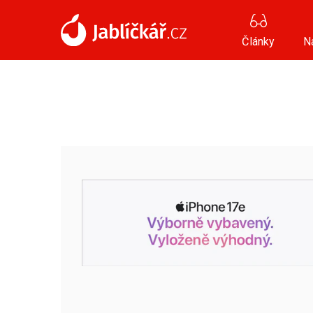
Články
N