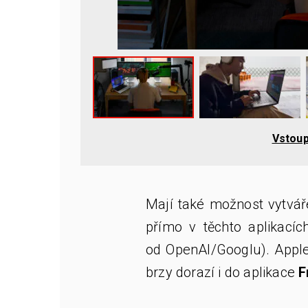
Vstoup
Mají také možnost vytváře
přímo v těchto aplikacíc
od OpenAI/Googlu). Apple
brzy dorazí i do aplikace
F