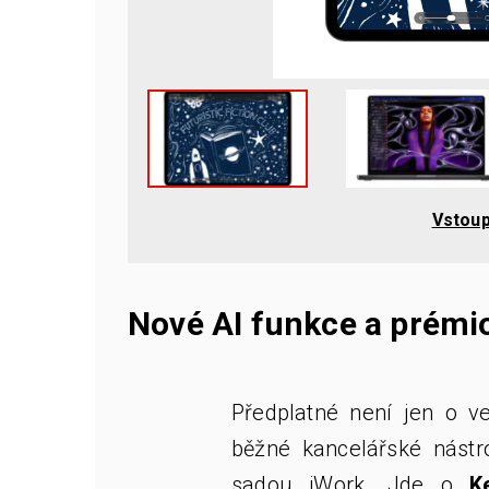
Vstoup
Nové AI funkce a prémi
Předplatné není jen o ve
běžné kancelářské nástr
sadou iWork. Jde o
K