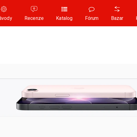
ávody
Recenze
Katalog
Fórum
Bazar