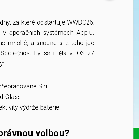
týdny, za které odstartuje WWDC26,
y v operačních systémech Applu.
e mnohé, a snadno si z toho jde
 Společnost by se měla v iOS 27
y:
přepracované Siri
id Glass
ktivity výdrže baterie
 správnou volbou?