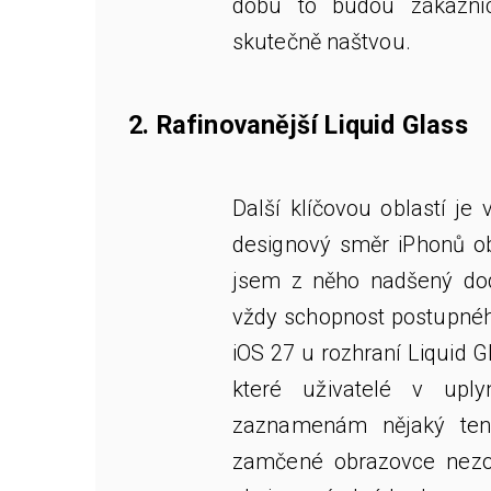
dobu to budou zákazníci
skutečně naštvou.
2. Rafinovanější Liquid Glass
Další klíčovou oblastí je 
designový směr iPhonů ob
jsem z něho nadšený dod
vždy schopnost postupného
iOS 27 u rozhraní Liquid Gl
které uživatelé v upl
zaznamenám nějaký ten
zamčené obrazovce nezob