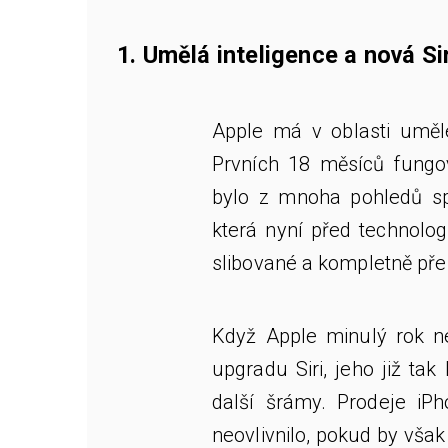
1. Umělá inteligence a nová Sir
Apple má v oblasti umělé
Prvních 18 měsíců fungov
bylo z mnoha pohledů sp
která nyní před technolog
slibované a kompletně přep
Když Apple minulý rok ne
upgradu Siri, jeho již tak
další šrámy. Prodeje iPh
neovlivnilo, pokud by však