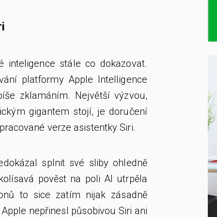
i
 inteligence stále co dokazovat.
ání platformy Apple Intelligence
íše zklamáním. Největší výzvou,
ickým gigantem stojí, je doručení
racované verze asistentky Siri.
dokázal splnit své sliby ohledně
 kolísavá pověst na poli AI utrpěla
onů to sice zatím nijak zásadně
 Apple nepřinesl působivou Siri ani