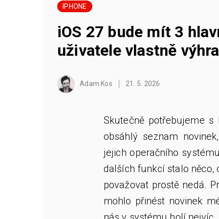
IPHONE
iOS 27 bude mít 3 hlavn
uživatele vlastně výhr
Adam Kos
21. 5. 2026
Skutečně potřebujeme s 
obsáhlý seznam novinek,
jejich operačního systému
dalších funkcí stalo něco, 
považovat prostě nedá. Pr
mohlo přinést novinek mé
nás v systému bolí nejvíc.