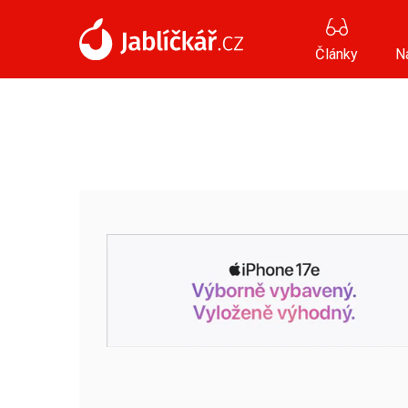
Články
N