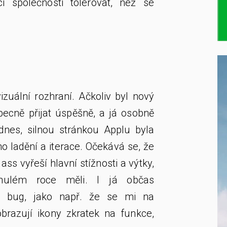
 společnosti tolerovat, než se
vizuální rozhraní. Ačkoliv byl nový
ecně přijat úspěšně, a já osobně
nes, silnou stránkou Applu byla
 ladění a iterace. Očekává se, že
ass vyřeší hlavní stížnosti a výtky,
ynulém roce měli. I já občas
 bug, jako např. že se mi na
razují ikony zkratek na funkce,