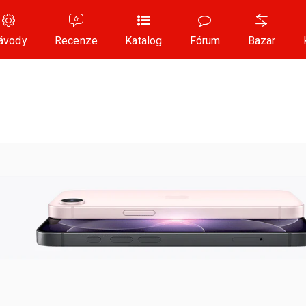
ávody
Recenze
Katalog
Fórum
Bazar