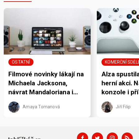
OSTATNÍ
KOMERČNÍ SDĚL
Filmové novinky lákají na
Alza spustil
Michaela Jacksona,
herní akci. 
návrat Mandaloriana i
konzole i př
pořádně krvavou Jane
rozdává sle
Amaya Tomanová
Jiří Filip
Austenovou