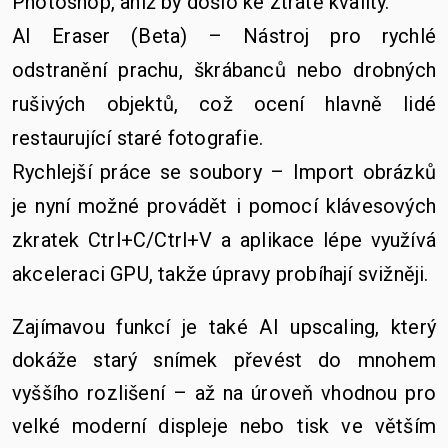
Photoshop, aniž by došlo ke ztrátě kvality.
AI Eraser (Beta) – Nástroj pro rychlé
odstranění prachu, škrábanců nebo drobných
rušivých objektů, což ocení hlavně lidé
restaurující staré fotografie.
Rychlejší práce se soubory – Import obrázků
je nyní možné provádět i pomocí klávesových
zkratek Ctrl+C/Ctrl+V a aplikace lépe využívá
akceleraci GPU, takže úpravy probíhají svižněji.
Zajímavou funkcí je také AI upscaling, který
dokáže starý snímek převést do mnohem
vyššího rozlišení – až na úroveň vhodnou pro
velké moderní displeje nebo tisk ve větším