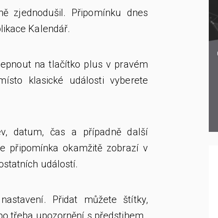
ně zjednodušil. Připomínku dnes
likace Kalendář.
klepnout na tlačítko plus v pravém
ísto klasické události vyberete
v, datum, čas a případně další
se připomínka okamžitě zobrazí v
statních událostí.
 nastavení. Přidat můžete štítky,
ebo třeba upozornění s předstihem.