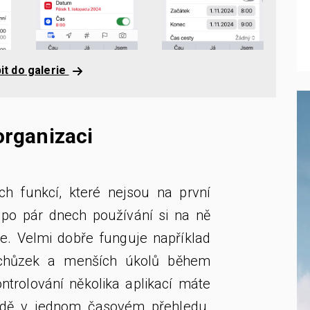
it do galerie
organizaci
ch funkcí, které nejsou na první
e po pár dnech používání si na ně
ne. Velmi dobře funguje například
schůzek a menších úkolů během
ntrolování několika aplikací máte
adě v jednom časovém přehledu.