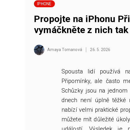
IPHONE
Propojte na iPhonu Př
vymáčkněte z nich ta
Amaya Tomanová
26. 5. 2026
Spousta lidí používá 
Připomínky, ale často me
Schůzky jsou na jednom 
dnech není úplně těžké 
nabízí velmi praktické pro
můžete mít důležité úkol
událostí. Výsledek je 