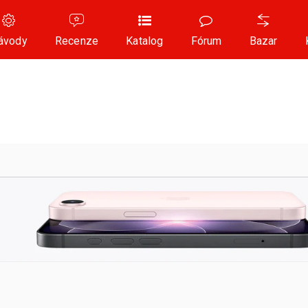
ávody
Recenze
Katalog
Fórum
Bazar