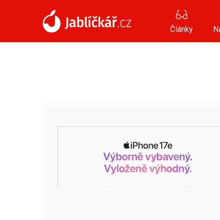
Články
N