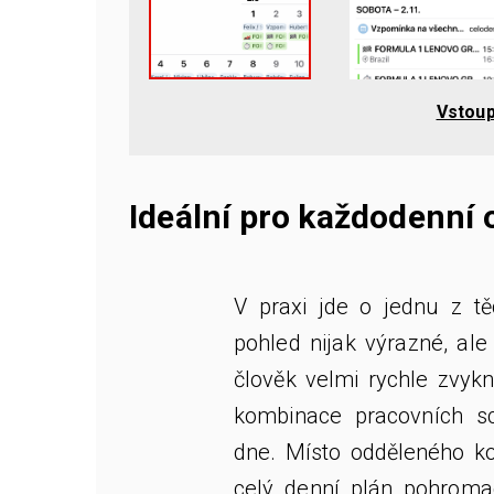
Vstoup
Ideální pro každodenní 
V praxi jde o jednu z tě
pohled nijak výrazné, al
člověk velmi rychle zvyk
kombinace pracovních 
dne. Místo odděleného ko
celý denní plán pohrom