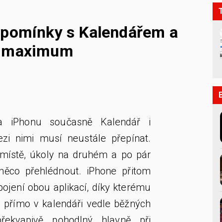
ipomínky s Kalendářem a
k maximum
na iPhonu současně Kalendář i
zi nimi musí neustále přepínat.
místě, úkoly na druhém a po pár
něco přehlédnout. iPhone přitom
pojení obou aplikací, díky kterému
y přímo v kalendáři vedle běžných
překvapivě pohodlný hlavně při