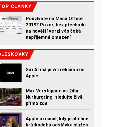
TOP ČLÁNKY
Používáte na Macu Office
2019? Pozor, bez přechodu
na novější verzi vás čeká
nepříjemné omezení
BLESKOVKY
Siri AI má první reklamu od
Apple
Max Verstappen vs 24hr
Nurburgring: sledujte živě
přímo zde
Apple oznámil, kdy proběhne
krátkodobá odstávka služeb