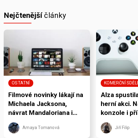
Nejčtenější
články
OSTATNÍ
KOMERČNÍ SDĚL
Filmové novinky lákají na
Alza spustil
Michaela Jacksona,
herní akci. 
návrat Mandaloriana i
konzole i př
pořádně krvavou Jane
rozdává sle
Amaya Tomanová
Jiří Filip
Austenovou