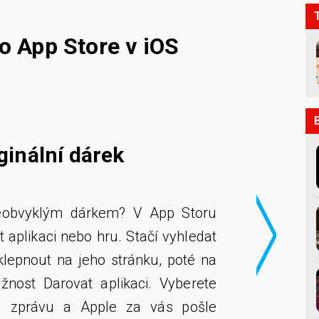
ro App Store v iOS
>
iginální dárek
neobvyklým dárkem? V App Storu
aplikaci nebo hru. Stačí vyhledat
, klepnout na jeho stránku, poté na
ožnost Darovat aplikaci. Vyberete
ou zprávu a Apple za vás pošle