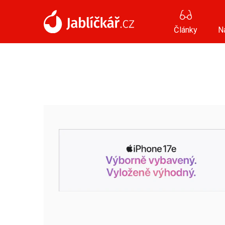
Články
N