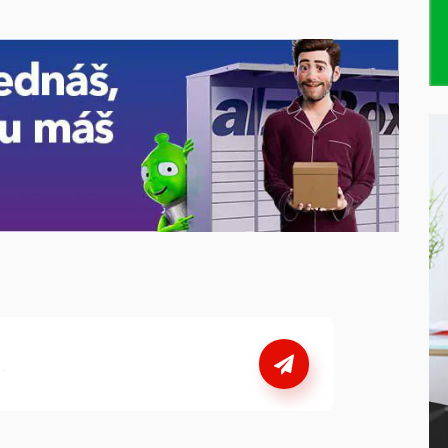
nebo
se přihlašte