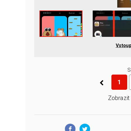
Vstoup
S
1
Zobrazit