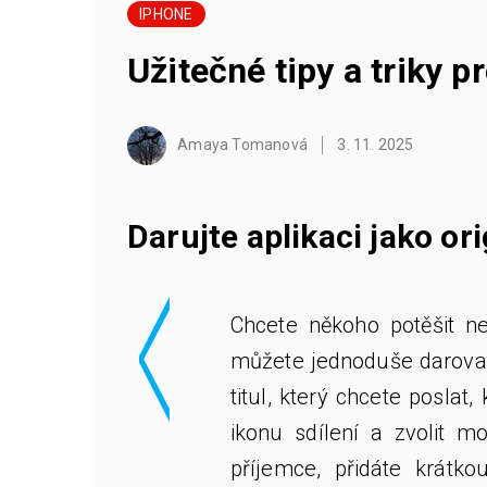
IPHONE
Užitečné tipy a triky p
Amaya Tomanová
3. 11. 2025
<
Darujte aplikaci jako or
Chcete někoho potěšit 
můžete jednoduše darovat 
titul, který chcete poslat
ikonu sdílení a zvolit m
příjemce, přidáte krátk