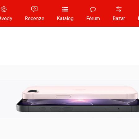
ávody
Recenze
Katalog
Fórum
Bazar