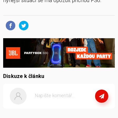
nynější situaci se má opozdit příchod PS6.
Diskuze k článku
nebo
se přihlašte