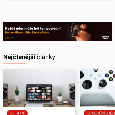
Nejčtenější
články
OSTATNÍ
KOMERČNÍ SDĚL