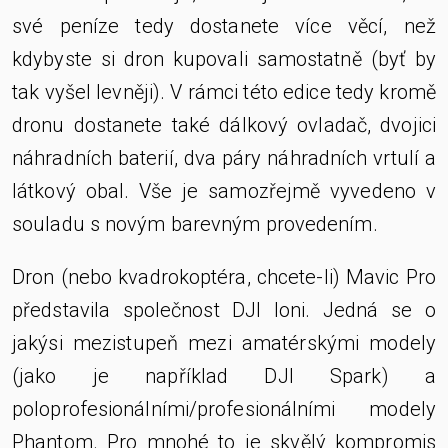
své peníze tedy dostanete více věcí, než
kdybyste si dron kupovali samostatně (byť by
tak vyšel levněji). V rámci této edice tedy kromě
dronu dostanete také dálkový ovladač, dvojici
náhradních baterií, dva páry náhradních vrtulí a
látkový obal. Vše je samozřejmě vyvedeno v
souladu s novým barevným provedením.
Dron (nebo kvadrokoptéra, chcete-li) Mavic Pro
představila společnost DJI loni. Jedná se o
jakýsi mezistupeň mezi amatérskými modely
(jako je například DJI Spark) a
poloprofesionálními/profesionálními modely
Phantom. Pro mnohé to je skvělý kompromis