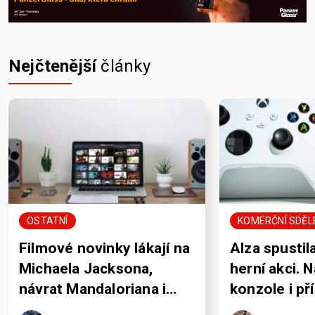
Nejčtenější
články
OSTATNÍ
KOMERČNÍ SDĚL
Filmové novinky lákají na
Alza spustil
Michaela Jacksona,
herní akci. 
návrat Mandaloriana i
konzole i př
pořádně krvavou Jane
rozdává sle