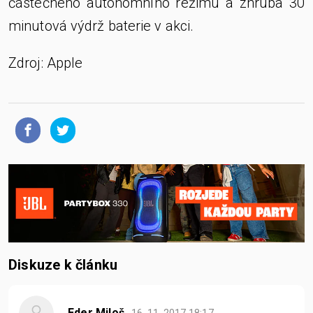
částečného autonomního režimu a zhruba 30
minutová výdrž baterie v akci.
Zdroj: Apple
Diskuze k článku
Eder Miloš
16. 11. 2017
18:17