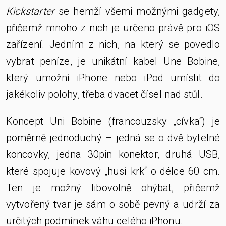
Kickstarter
se hemží všemi možnými gadgety,
přičemž mnoho z nich je určeno právě pro iOS
zařízení. Jedním z nich, na který se povedlo
vybrat peníze, je unikátní kabel Une Bobine,
který umožní iPhone nebo iPod umístit do
jakékoliv polohy, třeba dvacet čísel nad stůl.
Koncept Uni Bobine (francouzsky „cívka“) je
poměrně jednoduchý – jedná se o dvě bytelné
koncovky, jedna 30pin konektor, druhá USB,
které spojuje kovový „husí krk“ o délce 60 cm.
Ten je možný libovolně ohýbat, přičemž
vytvořený tvar je sám o sobě pevný a udrží za
určitých podmínek váhu celého iPhonu.