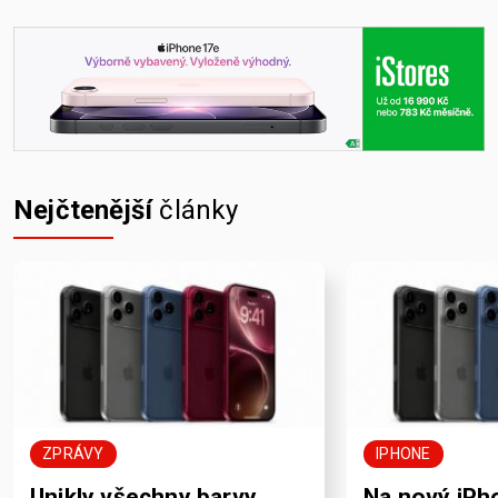
Nejčtenější
články
ZPRÁVY
IPHONE
Unikly všechny barvy
Na nový iPh