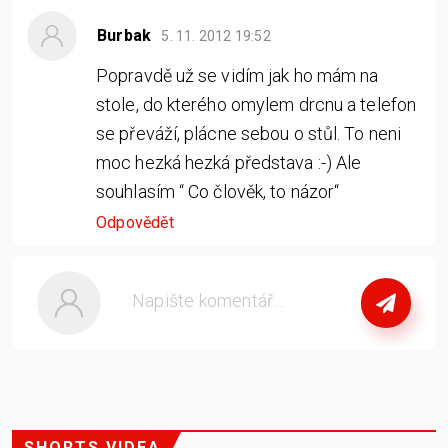
Burbak
5. 11. 2012
19:52
Popravdě už se vidím jak ho mám na
stole, do kterého omylem drcnu a telefon
se převáží, plácne sebou o stůl. To neni
moc hezká hezká představa :-) Ale
souhlasím “ Co člověk, to názor“
Odpovědět
nebo
se přihlašte
SHORTS VIDEA