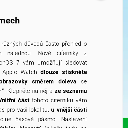
smech
z různých důvodů často přehled o
h najednou. Nové ciferníky z
tchOS 7 vám umožňují sledovat
h Apple Watch
dlouze stiskněte
obrazovky směrem doleva
se
+”
. Klepněte na něj a
ze seznamu
Vnitřní část
tohoto ciferníku vám
s pro vaši lokalitu, u
vnější části
ovolné časové pásmo. Nastavení