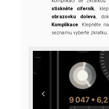
komplikaci se zkratkou
stiskněte ciferník
, kle
obrazovku doleva
, do
Komplikace
. Klepněte n
seznamu vyberte zkratku.