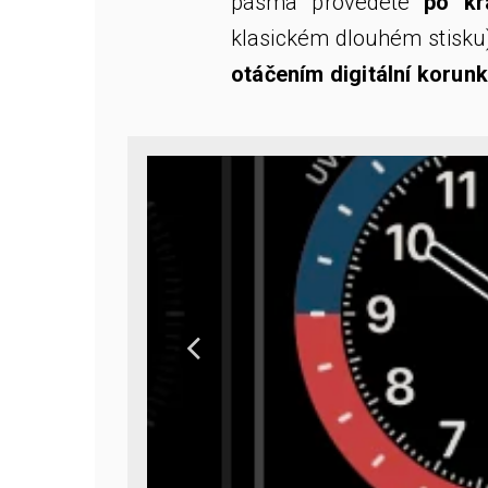
pásma provedete
po kr
klasickém dlouhém stisku
otáčením digitální korun