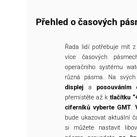
Přehled o časových pá
Řada lidí potřebuje mít 
více časových pásmec
operačního systému wa
různá pásma. Na svýc
displej
a
posouváním 
přemístěte až k
tlačítku “
ciferníků vyberte GMT
.
bude ukazovat aktuální ča
si můžete nastavit lib