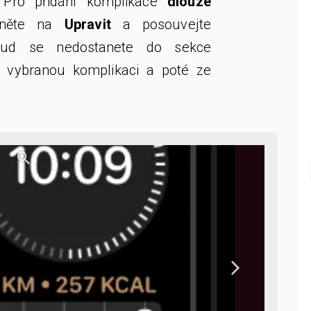
. Pro přidání komplikace
dlouze
pněte na
Upravit
a posouvejte
kud se nedostanete do sekce
a vybranou komplikaci a poté ze