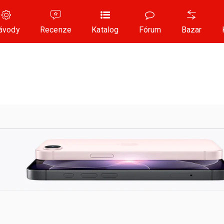
ávody
Recenze
Katalog
Fórum
Bazar