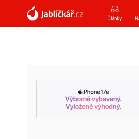
Články
N