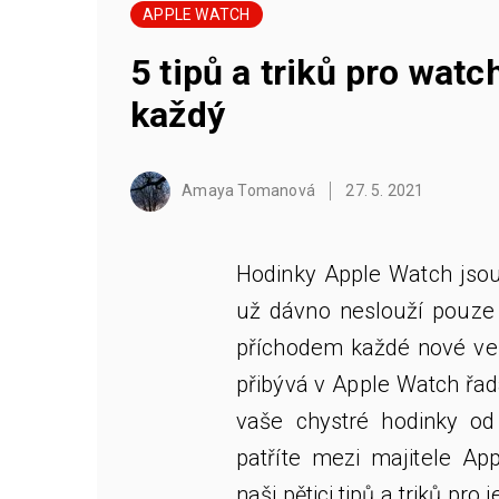
APPLE WATCH
5 tipů a triků pro watc
každý
Amaya Tomanová
27. 5. 2021
Hodinky Apple Watch jso
už dávno neslouží pouze 
příchodem každé nové ve
přibývá v Apple Watch řad
vaše chystré hodinky od 
patříte mezi majitele App
naši pětici tipů a triků pro 