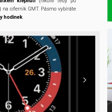
átkém klepnutí
(nikoliv tedy po
) na ciferník GMT. Pásmo vybíráte
ky hodinek
.