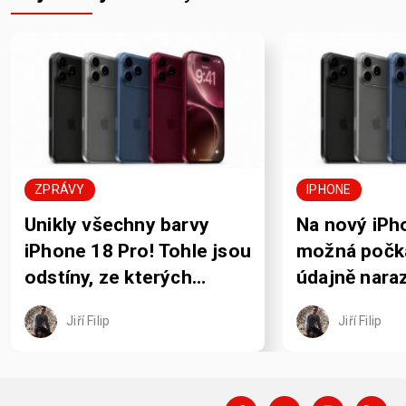
ZPRÁVY
IPHONE
Unikly všechny barvy
Na nový iPh
iPhone 18 Pro! Tohle jsou
možná počká
odstíny, ze kterých
údajně naraz
budete vybírat
problém
Jiří Filip
Jiří Filip