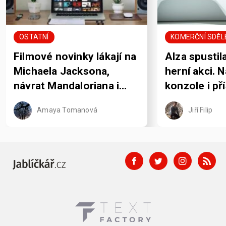
OSTATNÍ
KOMERČNÍ SDĚL
Filmové novinky lákají na
Alza spustil
Michaela Jacksona,
herní akci. 
návrat Mandaloriana i
konzole i př
pořádně krvavou Jane
rozdává sle
Amaya Tomanová
Jiří Filip
Austenovou