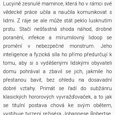
Lucyině zesnulé mamince, která ho v rámci své
vědecké práce učila a naučila komunikovat s
lidmi. Z ráje se ale může stát peklo lusknutím
prstu. Stačí nešťastná shoda náhod, drobné
poranění, infekce a mírumilovný lidoop se
promění v nebezpečné monstrum. Jeho
inteligence a fyzická síla ho přímo předurčují k
tomu, aby si s vyděšenými lidskými obyvateli
domu pohrával a zbavil se jich, jakmile ho
přestanou bavit, bez ohledu na dosavadní
dobré vztahy. Primát se řadí do subžánru
klasických hororových vyvražďovaček, a to jak
se titulní postava chová ke svým obětem,
vystihuje tvrzení režiséra Johannese Robertse,