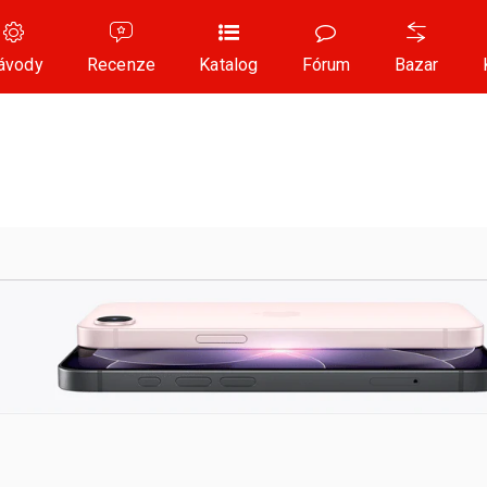
ávody
Recenze
Katalog
Fórum
Bazar