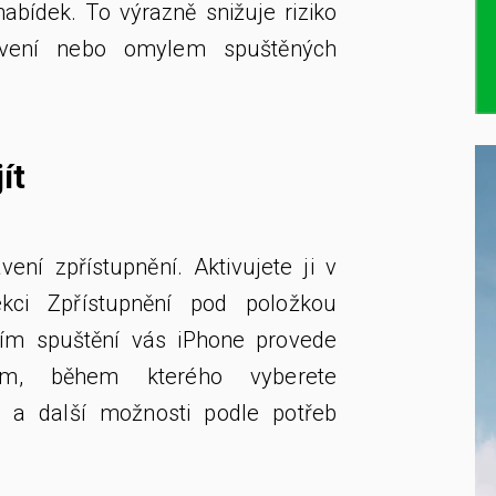
nabídek. To výrazně snižuje riziko
avení nebo omylem spuštěných
ít
ení zpřístupnění. Aktivujete ji v
ekci Zpřístupnění pod položkou
rvním spuštění vás iPhone provede
ím, během kterého vyberete
í a další možnosti podle potřeb