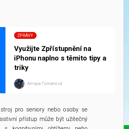
ZPRÁVY
Využijte Zpřístupnění na
iPhonu naplno s těmito tipy a
triky
Amaya Tomanová
stroj pro seniory nebo osoby se
sistivní přístup může být užitečný
e s kognitivními obtížemi nebo