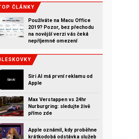
TOP ČLÁNKY
Používáte na Macu Office
2019? Pozor, bez přechodu
na novější verzi vás čeká
nepříjemné omezení
BLESKOVKY
Siri AI má první reklamu od
Apple
Max Verstappen vs 24hr
Nurburgring: sledujte živě
přímo zde
Apple oznámil, kdy proběhne
krátkodobá odstávka služeb