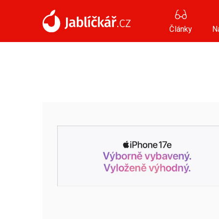
Články
N