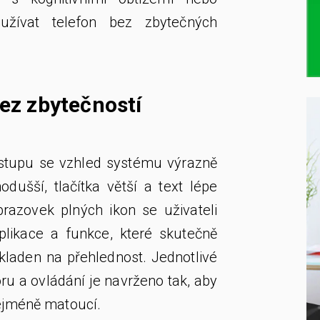
užívat telefon bez zbytečných
bez zbytečností
řístupu se vzhled systému výrazně
dušší, tlačítka větší a text lépe
obrazovek plných ikon se uživateli
likace a funkce, které skutečně
 kladen na přehlednost. Jednotlivé
ru a ovládání je navrženo tak, aby
ejméně matoucí.