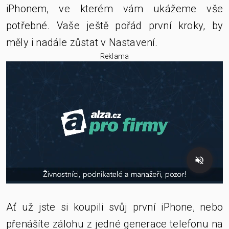
iPhonem, ve kterém vám ukážeme vše
potřebné. Vaše ještě pořád první kroky, by
měly i nadále zůstat v Nastavení.
Reklama
Ať už jste si koupili svůj první iPhone, nebo
přenášíte zálohu z jedné generace telefonu na