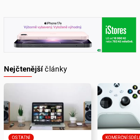
Nejčtenější
články
OSTATNÍ
KOMERČNÍ SDĚL