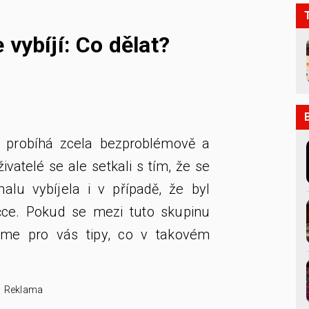
 vybíjí: Co dělat?
a probíhá zcela bezproblémově a
živatelé se ale setkali s tím, že se
malu vybíjela i v případě, že byl
ečce. Pokud se mezi tuto skupinu
máme pro vás tipy, co v takovém
Reklama