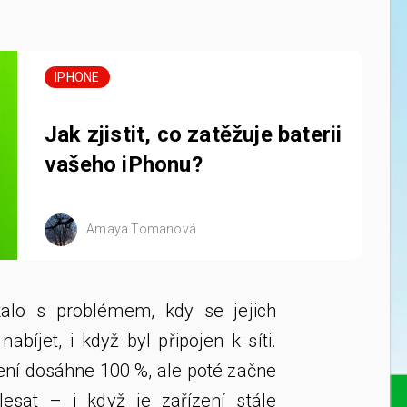
IPHONE
Jak zjistit, co zatěžuje baterii
vašeho iPhonu?
Amaya Tomanová
alo s problémem, kdy se jejich
abíjet, i když byl připojen k síti.
zení dosáhne 100 %, ale poté začne
klesat – i když je zařízení stále