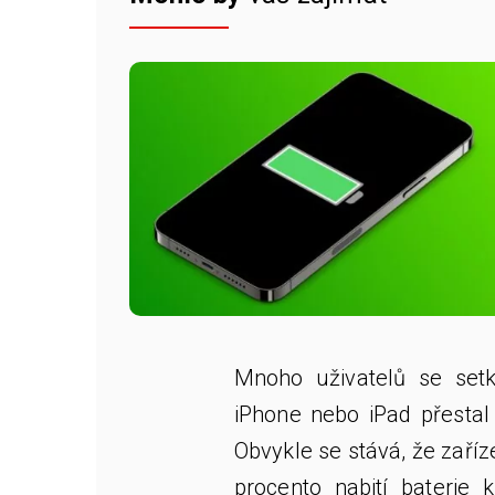
Mnoho uživatelů se setk
iPhone nebo iPad přestal n
Obvykle se stává, že zaří
procento nabití baterie 