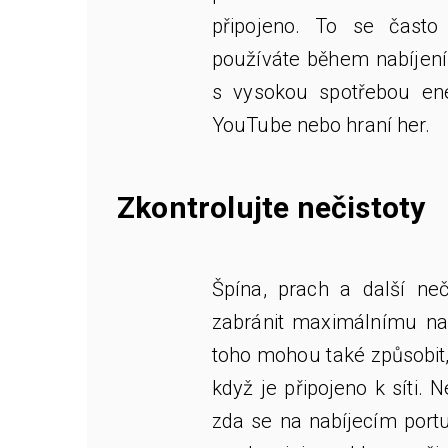
připojeno. To se často
používáte během nabíjení
s vysokou spotřebou ener
YouTube nebo hraní her.
Zkontrolujte nečistoty
Špína, prach a další ne
zabránit
maximálnímu nab
toho mohou také způsobit, 
když je připojeno k síti. N
zda se na nabíjecím port