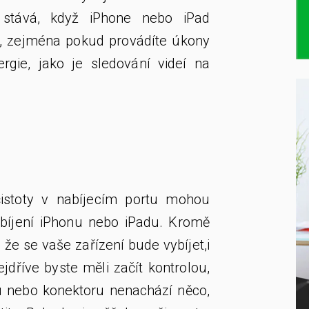
 stává, když iPhone nebo iPad
, zejména pokud provádíte úkony
gie, jako je sledování videí na
čistoty v nabíjecím portu mohou
íjení iPhonu
nebo iPadu. Kromě
že se vaše zařízení bude vybíjet,i
ejdříve byste měli začít kontrolou,
u nebo konektoru nenachází něco,