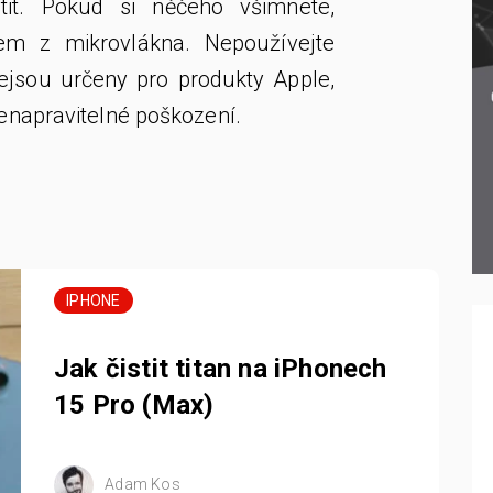
tit. Pokud si něčeho všimnete,
kem z mikrovlákna. Nepoužívejte
nejsou určeny pro produkty Apple,
enapravitelné poškození.
IPHONE
Jak čistit titan na iPhonech
15 Pro (Max)
Adam Kos