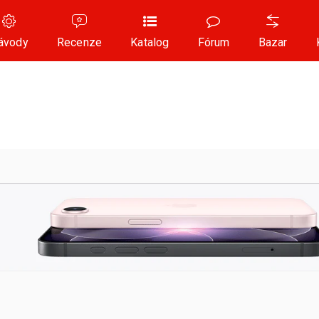
ávody
Recenze
Katalog
Fórum
Bazar