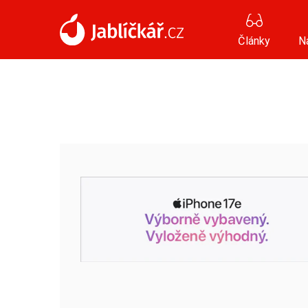
Články
N