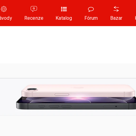
ávody
Recenze
Katalog
Fórum
Bazar