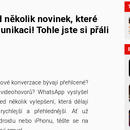
 několik novinek, které
nikaci! Tohle jste si přáli
nové konverzace bývají přehlcené?
videohovorů? WhatsApp vyslyšel
d několik vylepšení, která dělají
rychlejší a přehlednější. Ať už
droidu nebo iPhonu, těšte se na