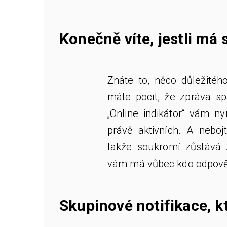
Konečně víte, jestli má
Znáte to, něco důležitéh
máte pocit, že zpráva sp
„Online indikátor“ vám ny
právě aktivních. A neboj
takže soukromí zůstává z
vám má vůbec kdo odpově
Skupinové notifikace, k