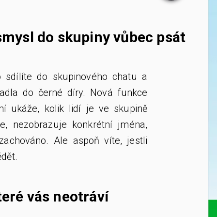
 smysl do skupiny vůbec psát
o sdílíte do skupinového chatu a
adla do černé díry. Nová funkce
ní ukáže, kolik lidí je ve skupině
te, nezobrazuje konkrétní jména,
achováno. Ale aspoň víte, jestli
dět.
teré vás neotráví