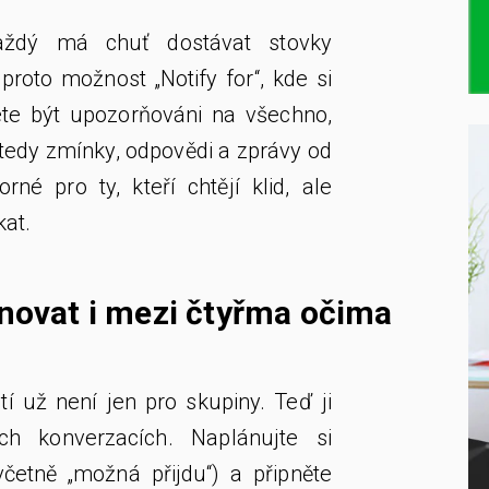
aždý má chuť dostávat stovky
proto možnost „Notify for“, kde si
cete být upozorňováni na všechno,
(tedy zmínky, odpovědi a zprávy od
rné pro ty, kteří chtějí klid, ale
kat.
novat i mezi čtyřma očima
í už není jen pro skupiny. Teď ji
ch konverzacích. Naplánujte si
četně „možná přijdu“) a připněte