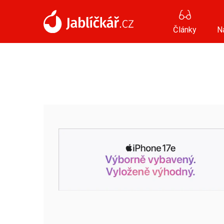
Články
N