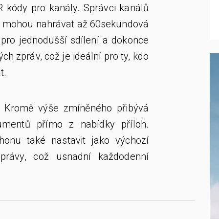
R kódy pro kanály. Správci kanálů
vě mohou nahrávat až 60sekundová
 pro jednodušší sdílení a dokonce
h zpráv, což je ideální pro ty, kdo
t.
e Kromě výše zmíněného přibývá
mentů přímo z nabídky příloh.
onu také nastavit jako výchozí
zprávy, což usnadní každodenní