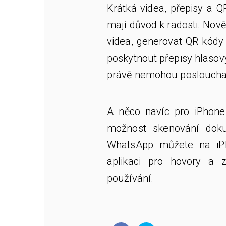
Krátká videa, přepisy a Q
mají důvod k radosti. No
videa, generovat QR kódy
poskytnout přepisy hlasovýc
právě nemohou posloucha
A něco navíc pro iPhon
možnost skenování doku
WhatsApp můžete na iPh
aplikaci pro hovory a 
používání.