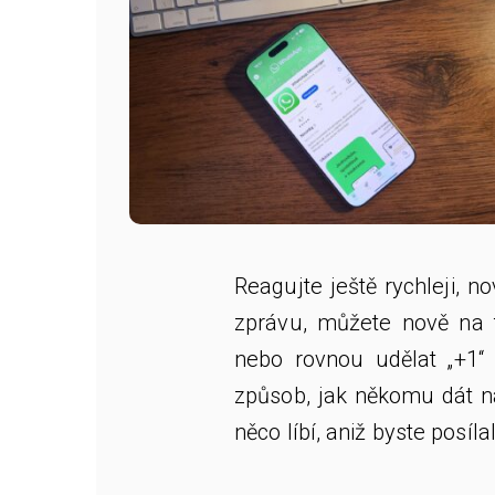
Reagujte ještě rychleji, n
zprávu, můžete nově na t
nebo rovnou udělat „+1“
způsob, jak někomu dát n
něco líbí, aniž byste posíla