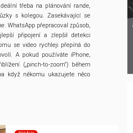
Ideální třeba na plánování rande,
ůzky s kolegou. Zasekávající se
 ne. WhatsApp přepracoval způsob,
lepší připojení a zlepšil detekci
 tomu se video rychleji přepíná do
dovolí. A pokud používáte iPhone,
blížení („pinch-to-zoom“) během
eba když někomu ukazujete něco