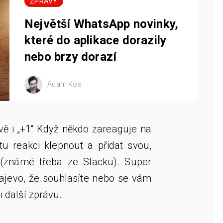
ZPRÁVY
Největší WhatsApp novinky,
které do aplikace dorazily
nebo brzy dorazí
Adam Kos
ově i „+1“ Když někdo zareaguje na
u reakci klepnout a přidat svou,
 (známé třeba ze Slacku). Super
ajevo, že souhlasíte nebo se vám
li další zprávu.